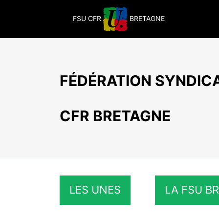
Passer
au
FSU CFR
BRETAGNE
contenu
FÉDÉRATION SYNDICA
CFR BRETAGNE
LES UNES
LA FSU B