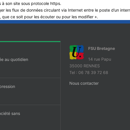
 à son site sous protocole https.
 les flux de données circulant via Internet entre le poste d’un intern
, que ce soit pour les écouter ou pour les modifier ».
FSU Bretagne
14 rue Papu
ée au quotidien
35000 RENNES
Tel : 06 78 39 72 68
Nous contacter
pression
ociété sans