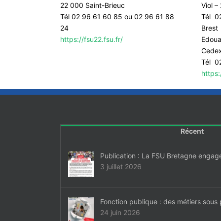
22 000 Saint-Brieuc
Viol 
Tél 02 96 61 60 85 ou 02 96 61 88
Tél 0
24
Brest
https://fsu22.fsu.fr/
Edoua
Cede
Tél 0
https:
Récent
Publication : La FSU Bretagne engag
3 juillet 2026
Fonction publique : des métiers sous 
24 juin 2026