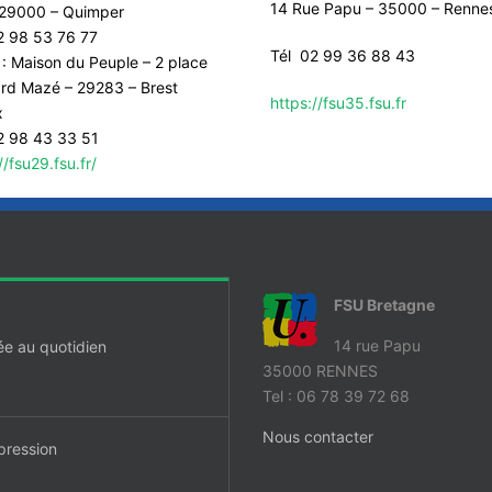
14 Rue Papu – 35000 – Renne
– 29000 – Quimper
2 98 53 76 77
Tél 02 99 36 88 43
 : Maison du Peuple – 2 place
rd Mazé – 29283 – Brest
https://fsu35.fsu.fr
x
2 98 43 33 51
//fsu29.fsu.fr/
FSU Bretagne
14 rue Papu
ée au quotidien
35000 RENNES
Tel : 06 78 39 72 68
Nous contacter
pression