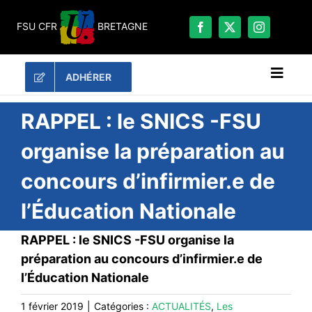
Passer
au
FSU CFR
BRETAGNE
contenu
ADHÉRER
Naviga
à
bascu
RECHERCHER:
RAPPEL : le SNICS -FSU
organise la préparation au
LES UNES
concours d’infirmier.e de
#ACTUALITÉS
l’Éducation Nationale
LA FSU BRETAGNE
DOSSIERS
RAPPEL : le SNICS -FSU organise la
PUBLICATIONS
préparation au concours d’infirmier.e de
l’Éducation Nationale
CONTACT
#ACTIONS
1 février 2019
|
Catégories :
ACTUALITÉS
,
Les