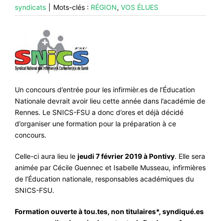
syndicats
|
Mots-clés :
RÉGION
,
VOS ÉLUES
#VOS ÉLUES
#FORMATION
#COMMUNIQUÉS
#ÉLECTIONS
#MÉDIAS
Un concours d’entrée pour les infirmièr.es de l’Éducation
Nationale devrait avoir lieu cette année dans l’académie de
#DÉBATS
Rennes. Le SNICS-FSU a donc d’ores et déjà décidé
#PRESSE
d’organiser une formation pour la préparation à ce
concours.
#ARCHIVES
Celle-ci aura lieu le
jeudi 7 février 2019 à Pontivy
. Elle sera
animée par Cécile Guennec et Isabelle Musseau, infirmières
de l’Éducation nationale, responsables académiques du
SNICS-FSU.
Formation ouverte à tou.tes, non titulaires*, syndiqué.es